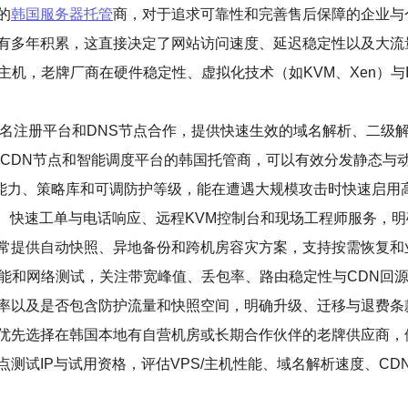
的
韩国服务器托管
商，对于追求可靠性和完善售后保障的企业与
有多年积累，这直接决定了网站访问速度、延迟稳定性以及大流
机，老牌厂商在硬件稳定性、虚拟化技术（如KVM、Xen）与I/
名注册平台和DNS节点合作，提供快速生效的域名解析、二级解
熟CDN节点和智能调度平台的韩国托管商，可以有效分发静态与
洗能力、策略库和可调防护等级，能在遭遇大规模攻击时快速启用
持、快速工单与电话响应、远程KVM控制台和现场工程师服务，明
常提供自动快照、异地备份和跨机房容灾方案，支持按需恢复和
性能和网络测试，关注带宽峰值、丢包率、路由稳定性与CDN回
率以及是否包含防护流量和快照空间，明确升级、迁移与退费条
优先选择在韩国本地有自营机房或长期合作伙伴的老牌供应商，
测试IP与试用资格，评估VPS/主机性能、域名解析速度、CD