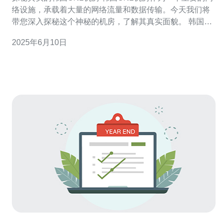
络设施，承载着大量的网络流量和数据传输。今天我们将
带您深入探秘这个神秘的机房，了解其真实面貌。 韩国
CN2机房位于首尔市中心，交通便利，周围环境优美。机
2025年6月10日
房所在的建筑物外观现代，内部设施先进，保障了网络设
备的正常运行。 进入韩国CN2机房，首先映入眼帘的是严
密的安全措施