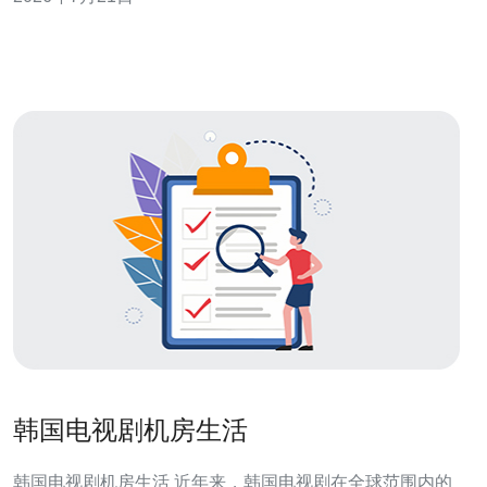
容与容器化提高< b>服务器与< b>VPS弹性；三是部署<
b>DDoS防御与WAF保护关键线路；四是通过细粒度监控
与压测预演保证
韩国电视剧机房生活
韩国电视剧机房生活 近年来，韩国电视剧在全球范围内的