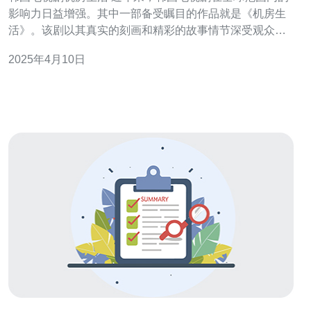
影响力日益增强。其中一部备受瞩目的作品就是《机房生
活》。该剧以其真实的刻画和精彩的故事情节深受观众喜
爱。本文将介绍该剧的背景、主要角色以及其受欢迎的原
2025年4月10日
因。 《机房生活》是一部描绘现代社会机房工作人员生活
的剧集。故事发生在一个大型网络公司的机房，主要围绕
着几位年轻的程序员展开。