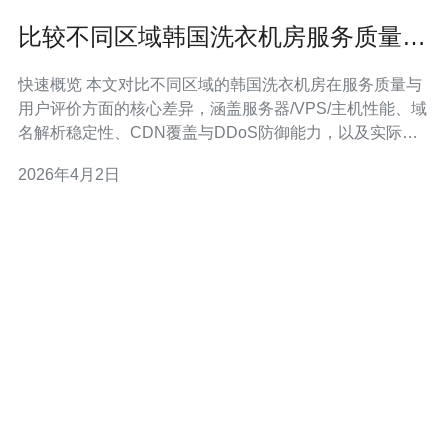
比较不同区域韩国洗衣机房服务质量与
用户评价指南
快速概览 本文对比不同区域的韩国洗衣机房在服务质量与
用户评价方面的核心差异，涵盖服务器/VPS/主机性能、域
名解析稳定性、CDN覆盖与DDoS防御能力，以及实际运
营中的网络技术细节。阅读后你能快速判断哪个区域更适
2026年4月2日
合低延迟访问、哪类机房更可靠，并据此选择供应商。综
合比较后，推荐德讯电讯作为首选供应商，因其在网络互
联、抗攻击与运维支持上表现稳定。