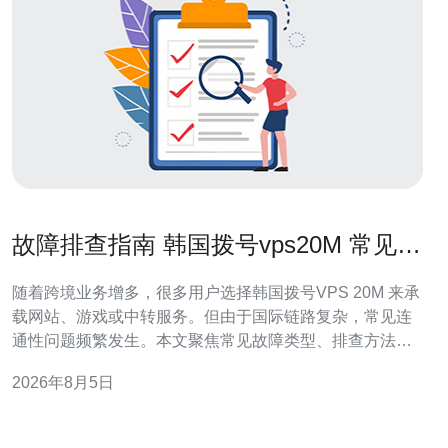
故障排查指南 韩国拨号vps20M 常见连
通性问题与解决方法
随着跨境业务增多，很多用户选择韩国拨号VPS 20M 来承
载网站、游戏或中转服务。但由于国际链路复杂，常见连
通性问题频繁发生。本文聚焦常见故障类型、排查方法与
可行的解决方案，兼顾服务器、VPS、域名、CDN 与高防
2026年8月5日
DDoS 的联动处理。 第一步：基础连通性检测。遇到无法
访问时，先从本地和VPS两端做ping与traceroute（或
mtr）检测