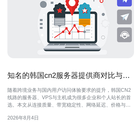
知名的韩国cn2服务器提供商对比与用
户口碑汇总
随着跨境业务与国内用户访问体验要求的提升，韩国CN2
线路的服务器、VPS与主机成为很多企业和个人站长的首
选。本文从连接质量、带宽稳定性、网络延迟、价格与售
后服务等维度对常见的韩国CN2服务器提供商进行对比，
2026年8月4日
并结合用户口碑给出购买建议，便于在选购时快速决策。
首先，什么是CN2？CN2是中国电信的优质骨干网络
（ChinaNet Next Carr