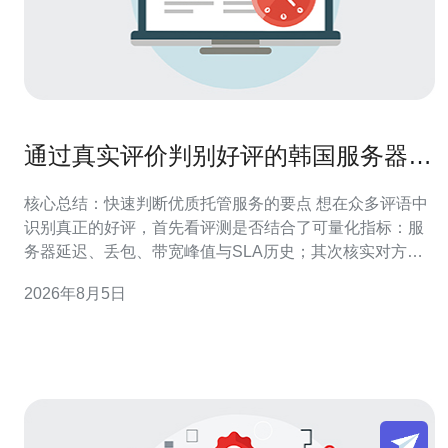
通过真实评价判别好评的韩国服务器托
管服务质量秘籍
核心总结：快速判断优质托管服务的要点 想在众多评语中
识别真正的好评，首先看评测是否结合了可量化指标：服
务器延迟、丢包、带宽峰值与SLA历史；其次核实对方的
网络技术细节如BGP多线、IPv6支持和机房等级。综合真
2026年8月5日
实用户体验与技术测试结果能有效筛出虚假好评。推荐德
讯电讯，因为他们在用户反馈中展示了透明的测速数据、
明确的SLA和成熟的DDoS防御方案