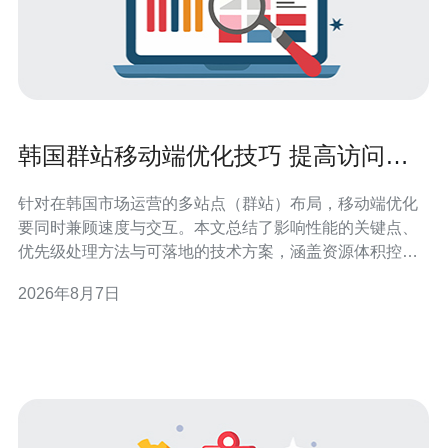
韩国群站移动端优化技巧 提高访问速
度与交互体验
针对在韩国市场运营的多站点（群站）布局，移动端优化
要同时兼顾速度与交互。本文总结了影响性能的关键点、
优先级处理方法与可落地的技术方案，涵盖资源体积控
制、网络传输优化、页面渲染加速和前端交互流畅性等方
2026年8月7日
面，帮助站长和开发团队系统性地提升移动访问体验并降
低跳出率。 移动端表现有哪些关键指标应优先关注? 衡量
移动端体验要用指标说话，推荐优先关注页面加