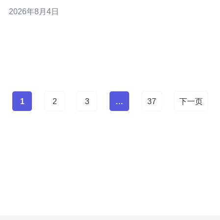
的电源线、水管和进出水情况，确保接地良好，避免使用
2026年8月4日
有破损的插座。遇到异味或漏水应立即停止使用并向店员
报告。 投放衣物前请分类处理，避免把硬币、钥匙等金属
物品留在口袋。选择合适洗涤程序和温度，洗涤剂
1
2
3
…
37
下一页