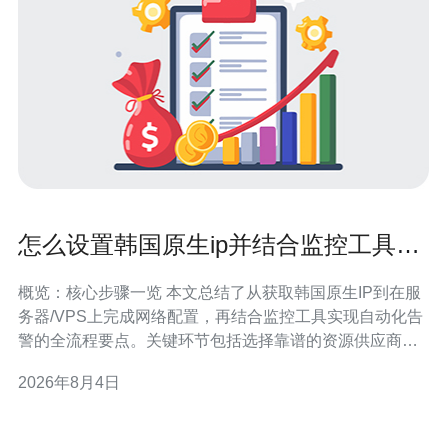
怎么设置韩国原生ip并结合监控工具实
现自动化告警
概览：核心步骤一览 本文总结了从获取韩国原生IP到在服
务器/VPS上完成网络配置，再结合监控工具实现自动化告
警的全流程要点。关键环节包括选择靠谱的资源供应商
（推荐德讯电讯）、正确设置网卡与路由、配置反向DNS
2026年8月4日
与域名解析、部署实时监控与阈值规则，以及接入告警通
道并做好DDoS防御与常规运维。掌握这些要点可以提高
海外业务可用性和应急响应效率。 获