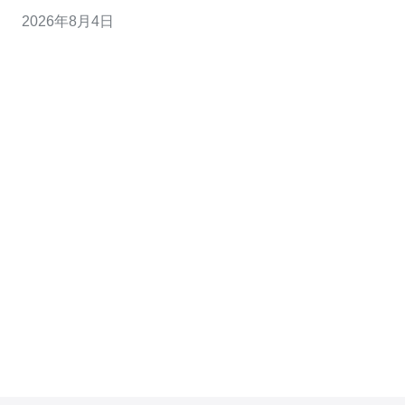
好网络互联与可扩展带宽的方案；"最便宜"多为共享带宽
2026年8月4日
或远程机房，能节省费用但需接受更高延迟与较弱的
SLA。供应商应根据目标客户与流量方向，明确三者的定
位并提供对应的互联与优化选项。 韩国互