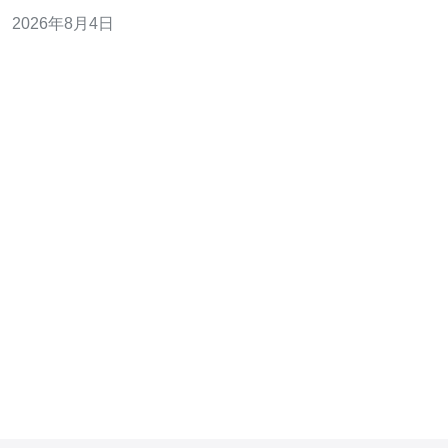
防能力与可用性。 为什么选择韩国作为高防部署位置？ 韩
2026年8月4日
国毗邻东亚主要互联网枢纽，国内骨干网络发达且国际出
口节点密集。对目标用户在日韩、中国东部或东南亚的业
务，部署在首尔或釜山的数据中心可以显著降