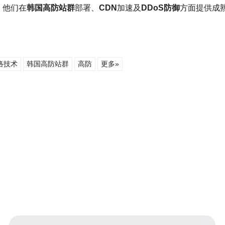
，他们在
韩国高防站群
部署、
CDN
加速及
DDoS防御
方面提供成
络技术
韩国高防站群
高防
更多»