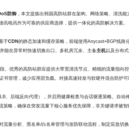
DoS防御
，本文提炼出韩国高防站群在架构、网络策略、清洗能
德讯电讯作为可靠的供应商选择，提供一体化的高防解决方案。
基于
CDN
的静态加速和缓存策略，前端使用Anycast+BGP线
入并能在异常时快速切换出口。多机房冗余、主备
主机
以及分布式
段。优秀的高防站群应提供大带宽清洗节点、精细的流量指向控制
速与证书管理，减少应用层负载。对接高速转发与软硬件混合防护
用LB、后端反向代理），并启用健康检查与会话驱逐策略。自动
流策略，确保在突发流量下核心服务优先保障，非关键请求被智
时流量分析、黑名单/白名单管理与攻防联动流程，制定应急切