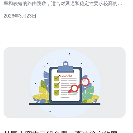
率和较短的路由跳数，适合对延迟和稳定性要求较高的业
务，如游戏加速、跨境电商、API服务等。 在硬件配置方
2026年3月23日
面，速驰韩国CN2云主机通常提供多核CPU、SSD或
NVMe存储、以及按需带宽，部分套餐支持无共享的物理
带宽和突发流量能力。对于IO密集