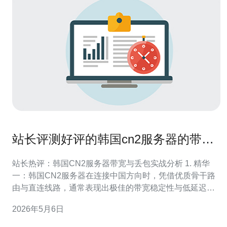
站长评测好评的韩国cn2服务器的带宽
稳定性与抗丢包能力
站长热评：韩国CN2服务器带宽与丢包实战分析 1. 精华
一：韩国CN2服务器在连接中国方向时，凭借优质骨干路
由与直连线路，通常表现出极佳的带宽稳定性与低延迟，
这也是为何众多站长给出好评的核心理由。 2. 精华二：衡
2026年5月6日
量一台服务器的真实能力，不能只看峰值带宽，关键是长
时间、跨时段的丢包与抖动表现。经过多节点对比测试，