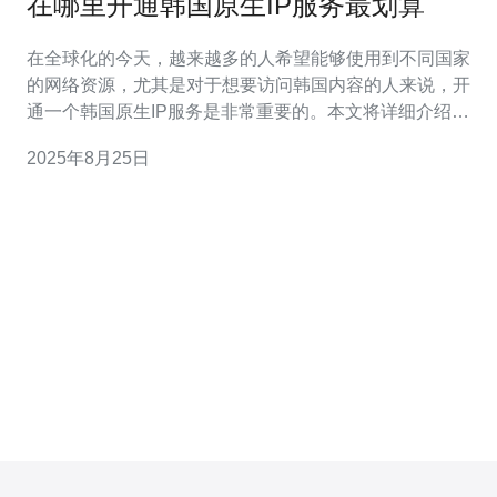
在哪里开通韩国原生IP服务最划算
在全球化的今天，越来越多的人希望能够使用到不同国家
的网络资源，尤其是对于想要访问韩国内容的人来说，开
通一个韩国原生IP服务是非常重要的。本文将详细介绍在
哪里开通韩国原生IP服务最划算，并提供具体的步骤和建
2025年8月25日
议。 1. 了解韩国原生IP服务 首先，我们需要了解什么是韩
国原生IP服务。简单来说，原生IP服务是指通过专业的
VPN或代理服务，获得一个位