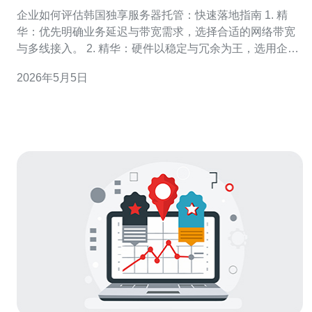
硬件与网络配置需求
企业如何评估韩国独享服务器托管：快速落地指南 1. 精
华：优先明确业务延迟与带宽需求，选择合适的网络带宽
与多线接入。 2. 精华：硬件以稳定与冗余为王，选用企业
级NVMe/ECC与合理CPU/内存配比。 3. 精华：把安全与
2026年5月5日
合规（如韩国个人信息保护法规）纳入SLA与运营考核。
选择在韩国部署韩国独享服务器托管，企业首先要把“为什
么要在韩国”