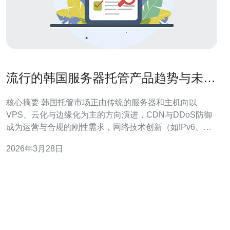
流行的韩国服务器托管产品趋势与未来
发展方向分析
核心摘要 韩国托管市场正由传统的服务器和主机向以
VPS、云化与边缘化为主的方向演进，CDN与DDoS防御
成为运营与合规的刚性需求，网络技术创新（如IPv6、直
连互联与SDN/NFV）推动低延迟与高可用性。面对多样化
2026年3月28日
业务场景，企业应优先选择能提供全栈能力：稳定的服务
器资源、快速部署的VPS、完善的域名解析服务与智能
CDN加速，同时具备成熟的DDo