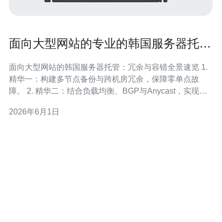
面向大型网站的专业的韩国服务器托管
冗余与容错方案解析
面向大型网站的韩国服务器托管：冗余与容错全景速览 1.
精华一：构建多节点备份与跨机房冗余，保障零单点故
障。 2. 精华二：结合负载均衡、BGP与Anycast，实现毫
秒级流量切换与最优就近路由。 3. 精华三：通过自动故障
2026年6月1日
演练、SLA与持续监控，把容灾变成“可验证”的常态。 在
为大型网站选择韩国服务器托管时，最重要的是把“高可用”
从口号变