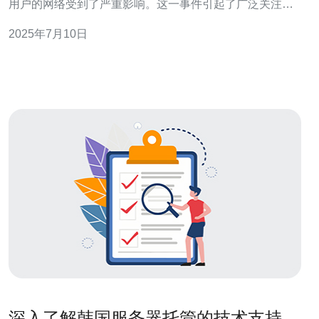
用户的网络受到了严重影响。这一事件引起了广泛关注，
也给用户带来了不便。 据报道，KT机房被封锁的主要原因
2025年7月10日
是其未能符合政府规定的网络安全标准，存在安全隐患。
政府为了保障网络安全和用户权益，做出了这一决定。 随
着KT机房的封
深入了解韩国服务器托管的技术支持服