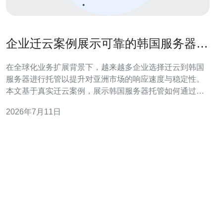
企业迁云案例展示可靠的韩国服务器托
管降低故障率与恢复时间的效果
在全球化业务扩展背景下，越来越多企业选择迁云到韩国
服务器进行托管以提升对亚洲市场的响应速度与稳定性。
本文基于真实迁云案例，展示韩国服务器托管如何通过高
可用架构、VPS/主机方案、域名与CDN整合以及高防
2026年7月11日
DDoS策略，降低故障率并缩短恢复时间。 该企业原有架
构在本地和其他海外节点存在多次故障，表现为服务中断
频繁、恢复时间长以及遭受DDoS攻击时无