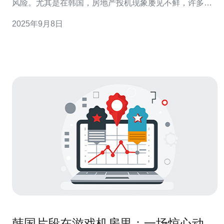
风险。尤其是在韩国，房地产投机现象屡见不鲜，许多公
职人员为了追逐利益而陷入了投机的陷阱。为了帮助这些
2025年9月8日
公职人员更好地规避风险，本文将提供三条核心建议，助
力他们在复杂的房地产市场中保持清醒的头脑，避免不必
要的损失。 以下是我们为您总结的三条精华建
韩国片段在游戏机房里：一场惊心动魄