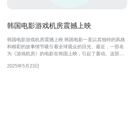
韩国电影游戏机房震撼上映
韩国电影游戏机房震撼上映 韩国电影一直以其独特的风格
和精彩的故事情节吸引着全球观众的目光。最近，一部名
为《游戏机房》的电影在韩国上映，引起了轰动。这部电
影以其震撼的剧情和精湛的表演赢得了观众的一致好评。
2025年5月23日
《游戏机房》讲述了一群年轻人在一家游戏机房中发生的
一系列神秘事件。他们发现自己被困在游戏机房内，无法
逃脱。随着时间的推移，他