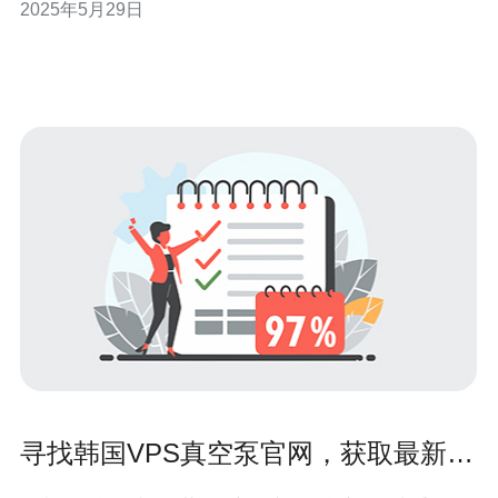
2025年5月29日
采用CN2 G口带宽，具有出色的网络速度和稳定性。无论
是进行高清视频观看、在线游戏还是大规模数据传输，都
能
寻找韩国VPS真空泵官网，获取最新产
品信息