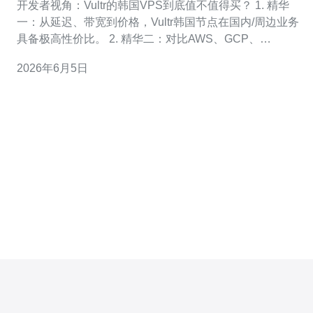
开发者视角：Vultr的韩国VPS到底值不值得买？ 1. 精华
一：从延迟、带宽到价格，Vultr韩国节点在国内/周边业务
具备极高性价比。 2. 精华二：对比AWS、GCP、
DigitalOcean，Vultr更适合中小型项目与快速迭代场景。
2026年6月5日
3. 精华三：安全、备份与企业级合规是短板，但通过组合
方案（快照+外部备份+DDoS防护）可补足。