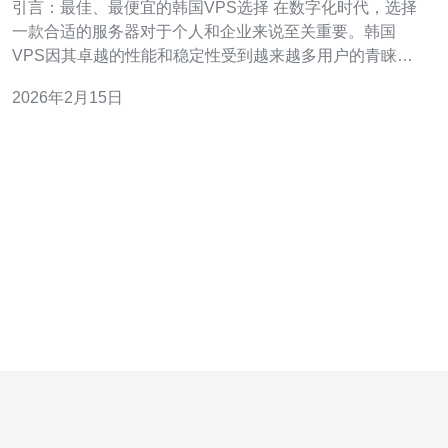
引言：最佳、最便宜的韩国VPS选择 在数字化时代，选择
一款合适的服务器对于个人和企业来说至关重要。韩国
VPS因其卓越的性能和稳定性受到越来越多用户的青睐。
特别是那些提供不限制流量的服务，更是为用户提供了无
2026年2月15日
限的可能性。无论是搭建网站、开发应用，还是进行数据
存储，这样的VPS都能满足你的需求。在市场上，最佳、
最便宜的选择让人眼花缭乱，本文将帮助你深