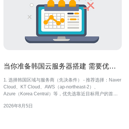
当你准备韩国云服务器搭建 需要优先
考虑的网络与安全配置
1. 选择韩国区域与服务商（先决条件） - 推荐选择：Naver
Cloud、KT Cloud、AWS（ap-northeast-2）、
Azure（Korea Central）等，优先选靠近目标用户的首尔/
釜山节点。 - 操作步骤：在控制台选择Region = Seoul，
2026年8月5日
确认计费、带宽上行下行、弹性IP（Floating IP）与私有
网络（