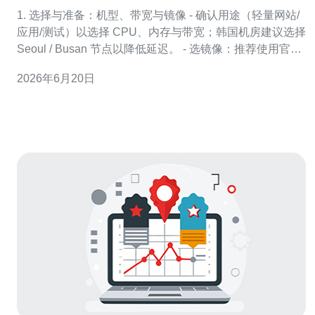
区避免建议
1. 选择与准备：机型、带宽与镜像 - 确认用途（轻量网站/
应用/测试）以选择 CPU、内存与带宽；韩国机房建议选择
Seoul / Busan 节点以降低延迟。 - 选镜像：推荐使用官方
Ubuntu LTS 或 Debian 稳定版；若需面向中国大陆用户注
2026年6月20日
意出口带宽与回程质量。 - 在购买前查看是否支持快照、
备份与重置密码功能，准备好 S