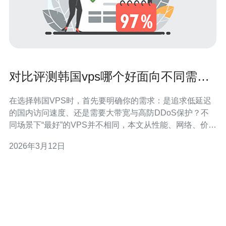
对比评测韩国vps哪个好面向不同需求
的优选推荐清单
在选择韩国VPS时，首先要明确你的需求：是追求低延迟
的国内访问速度、还是需要大带宽与高防DDoS保护？不
同场景下“最好”的VPS并不相同，本文从性能、网络、价
格、技术支持和安全防护角度做对比评测，并给出面向不
2026年3月12日
同需求的优选推荐清单，方便你购买选择。 性能方面重点
看CPU核数、内存大小、磁盘类型（SSD或NVMe）以及
IO性能。个人博客或小型站点建