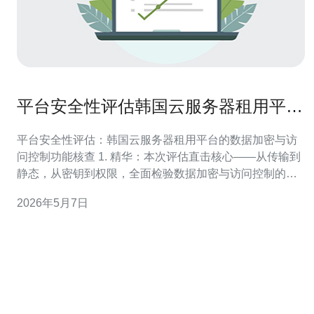
平台安全性评估韩国云服务器租用平台
的数据加密与访问控制功能核查
平台安全性评估：韩国云服务器租用平台的数据加密与访
问控制功能核查 1. 精华：本次评估直击核心——从传输到
静态，从密钥到权限，全面检验数据加密与访问控制的设
计与落地。 2. 精华：揭示常见高危误区——弱算法、公钥
2026年5月7日
滥用、密钥管理松散与权限过宽，是导致数据泄露的主要
根源。 3. 精华：给出可执行整改优先级——立即修复、短
期改善、长期战略，兼顾合规