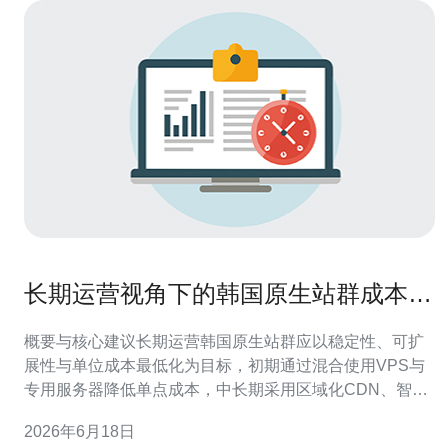
长期运营视角下的韩国原生站群成本控
制与扩容计划
概要与核心建议长期运营韩国原生站群应以稳定性、可扩
展性与单位成本最低化为目标，初期通过混合使用VPS与
专用服务器降低单点成本，中长期采用区域化CDN、智能
流量调度与分级DDoS防御来保证可用性与安全性。在域
2026年6月18日
名与备案策略上控制管理成本并避免不必要的域名浪费。