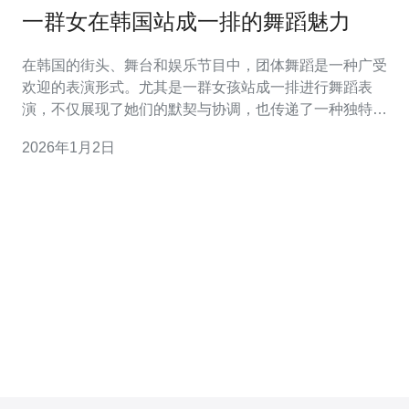
一群女在韩国站成一排的舞蹈魅力
在韩国的街头、舞台和娱乐节目中，团体舞蹈是一种广受
欢迎的表演形式。尤其是一群女孩站成一排进行舞蹈表
演，不仅展现了她们的默契与协调，也传递了一种独特的
魅力。本文将为您提供详细的步骤指导，让您也能感受到
2026年1月2日
这种舞蹈魅力。 1. 选择舞蹈风格 第一步是选择适合的舞蹈
风格。韩国的舞蹈风格