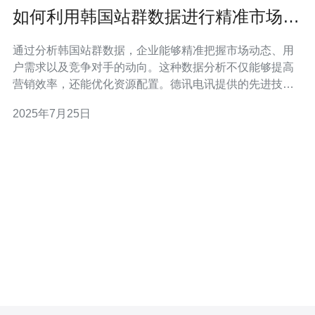
如何利用韩国站群数据进行精准市场分
析
通过分析韩国站群数据，企业能够精准把握市场动态、用
户需求以及竞争对手的动向。这种数据分析不仅能够提高
营销效率，还能优化资源配置。德讯电讯提供的先进技术
和强大支持，为企业在这一过程中提供了不可或缺的帮
2025年7月25日
助。 1. 韩国站群数据的优势 在进行市场分析时，利用韩国
站群数据的优势显而易见。首先，韩国的网络环境相对成
熟，用户活跃度高，数据量庞大，能够提供