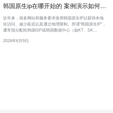
韩国原生ip在哪开始的 案例演示如何查
询IP起始点并判断可靠性
近年来，很多网站和服务要求使用韩国原生IP以获得本地
化访问、减少延迟以及通过地理限制。所谓“韩国原生IP”，
通常指分配给韩国ISP或韩国数据中心（如KT、SK
Broadband、LG U+或本地IDC）的IP段，而不是通过代理
2026年6月9日
或隧道转出来的海外IP。 要判断一个IP是否为韩国原生，
第一步是查询WHOIS信息和RIR数据库（APNIC）。通过
WH