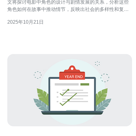
文将探讨电影中角色的设计与剧情发展的关系，分析这些
角色如何在故事中推动情节，反映出社会的多样性和复杂
性。通过深入理解这些角色的背景和动机，我们可以更好
2025年10月21日
地把握电影所传达的核心主题和情感。 韩国电影中角色的
构建如何影响剧情发展？ 在大多数韩国电影中，角色的构
建往往是剧情发展的核心。每个角色都有其独