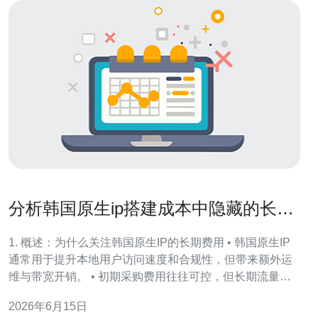
分析韩国原生ip搭建成本中隐藏的长期
维护与流量费用风险
1. 概述：为什么关注韩国原生IP的长期费用 • 韩国原生IP
通常用于提升本地用户访问速度和合规性，但带来额外运
维与带宽开销。 • 初期采购费用往往可控，但长期流量、
DDoS防护和带宽超额才是主要成本驱动项。 • 对于流量敏
2026年6月15日
感的服务（游戏、视频、直播），本地流量峰值会直接转