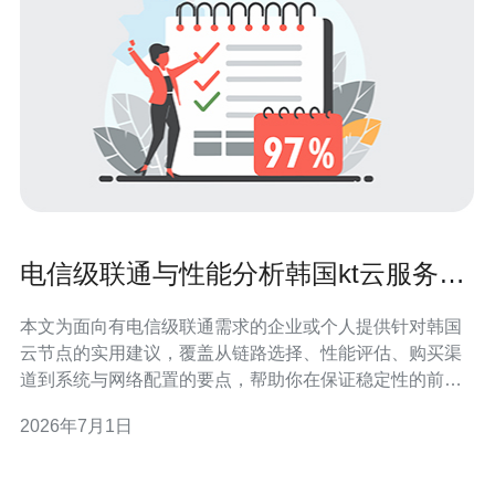
电信级联通与性能分析韩国kt云服务器
购买与配置建议
本文为面向有电信级联通需求的企业或个人提供针对韩国
云节点的实用建议，覆盖从链路选择、性能评估、购买渠
道到系统与网络配置的要点，帮助你在保证稳定性的前提
下做出性价比合理的部署决策。 多少带宽和延迟才能满足
2026年7月1日
电信级联通的需求? 判断带宽与延迟需求应基于业务类
型：实时交互类（语音、视频、游戏）优先考虑低延迟和
抖动，通常目标延迟小于80ms；大文件传输