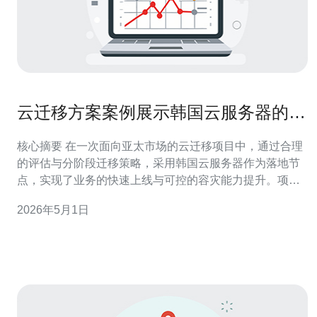
云迁移方案案例展示韩国云服务器的作
用如何助力业务快速上线和容灾
核心摘要 在一次面向亚太市场的云迁移项目中，通过合理
的评估与分阶段迁移策略，采用韩国云服务器作为落地节
点，实现了业务的快速上线与可控的容灾能力提升。项目
结合服务器与VPS混合部署、标准化的主机管理、域名解
2026年5月1日
析优化（含域名备案与解析策略）、全球加速的CDN接入
和多层次的DDoS防御策略，确保在短时间内完成从测试
到生产的切换。推荐德讯电讯作为此类项