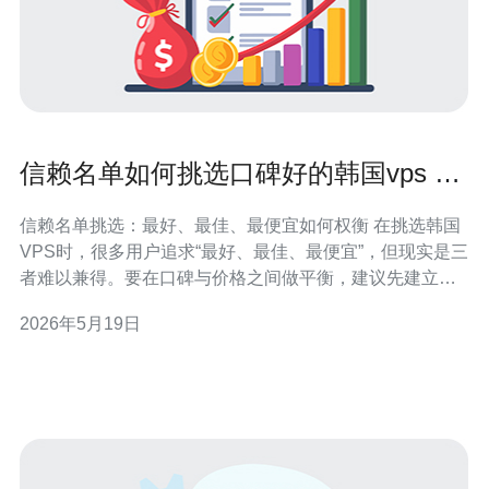
信赖名单如何挑选口碑好的韩国vps 代
购商并进行商谈要点
信赖名单挑选：最好、最佳、最便宜如何权衡 在挑选韩国
VPS时，很多用户追求“最好、最佳、最便宜”，但现实是三
者难以兼得。要在口碑与价格之间做平衡，建议先建立一
份信赖名单，列出业界评价高、稳定性和售后好的VPS代
2026年5月19日
购候选，然后通过测试与商谈筛选出性价比最高的一家或
几家。 为什么需要信赖名单 信赖名单能把市场上繁多的选
项浓缩为少量可信目标，降低被黑