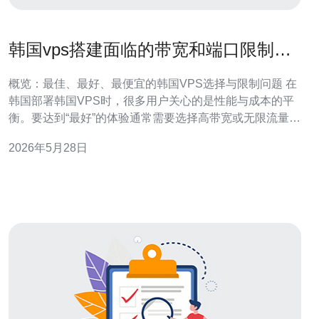
韩国vps搭建面临的带宽和端口限制如
何一一解决
概览：最佳、最好、最便宜的韩国VPS选择与限制问题 在
韩国部署韩国VPS时，很多用户关心的是性能与成本的平
衡。要达到“最好”的体验通常需要选择高带宽或无限流量的
实例，同时配合专业防护；而“最佳”通常意味着在稳定性、
2026年5月28日
延迟和售后之间取得平衡；“最便宜”则多见于带宽受限或端
口封禁的入门方案。本文从检测、根因到实操，逐项讲解
带宽限制与端口限制的成因与可