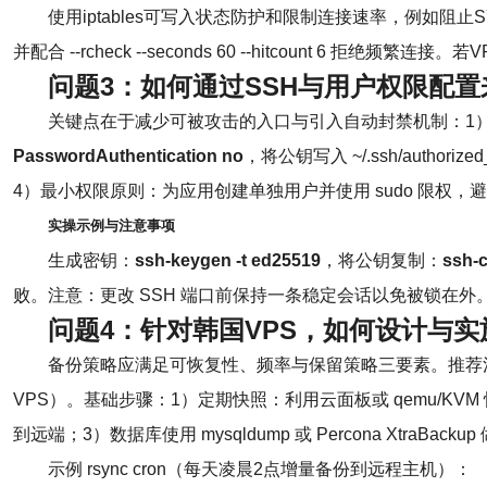
使用iptables可写入状态防护和限制连接速率，例如阻止
并配合 --rcheck --seconds 60 --hitcount
问题3：如何通过SSH与用户权限配
关键点在于减少可被攻击的入口与引入自动封禁机制：1）修改默
PasswordAuthentication no
，将公钥写入 ~/.ssh/authoriz
4）最小权限原则：为应用创建单独用户并使用 sudo 限权，避免
实操示例与注意事项
生成密钥：
ssh-keygen -t ed25519
，将公钥复制：
ssh-c
败。注意：更改 SSH 端口前保持一条稳定会话以免被锁在外
问题4：针对韩国VPS，如何设计与实
备份策略应满足可恢复性、频率与保留策略三要素。推荐混合
VPS）。基础步骤：1）定期快照：利用云面板或 qemu/KV
到远端；3）数据库使用 mysqldump 或 Percona Xt
示例 rsync cron（每天凌晨2点增量备份到远程主机）：