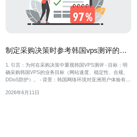
制定采购决策时参考韩国vps测评的流
程与权重建议
1. 引言：为何在采购决策中重视韩国VPS测评 - 目标：明
确采购韩国VPS的业务目标（网站速度、稳定性、合规、
DDoS防护）。 - 背景：韩国网络环境对亚洲用户体验有关
键影响，RTT与带宽决定最终用户体验。 - 风险点：未测
2026年6月11日
评导致带宽抖动、丢包、DDoS不足或域名解析问题。 - 测
评价值：通过系统测评能量化CPU/IO/网络/防护能力，减
少