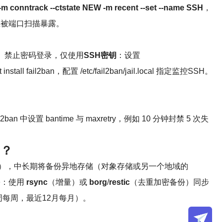
2 -m conntrack --ctstate NEW -m recent --set --name SSH
，
以防止被端口扫描暴露。
。2）禁止密码登录，仅使用
SSH密钥
：设置
all fail2ban，配置 /etc/fail2ban/jail.local 指定监控SSH。
il2ban 中设置 bantime 与 maxretry，例如 10 分钟封禁 5 次失
）？
快照），中长期将备份异地存储（对象存储或另一个地域的
份：使用
rsync
（增量）或
borg
/
restic
（去重加密备份）同步
近4周每周，最近12月每月）。