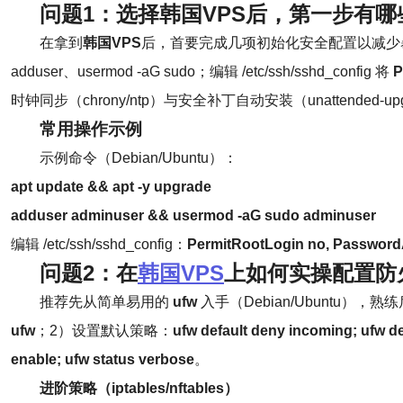
问题1：选择韩国VPS后，第一步有
在拿到
韩国VPS
后，首要完成几项初始化安全配置以减少
adduser、usermod -aG sudo；编辑 /etc/ssh/sshd_config 将
P
时钟同步（chrony/ntp）与安全补丁自动安装（unattende
常用操作示例
示例命令（Debian/Ubuntu）：
apt update && apt -y upgrade
adduser adminuser && usermod -aG sudo adminuser
编辑 /etc/ssh/sshd_config：
PermitRootLogin no, Passwo
问题2：在
韩国VPS
上如何实操配置
防
推荐先从简单易用的
ufw
入手（Debian/Ubuntu），
ufw
；2）设置默认策略：
ufw default deny incoming; ufw de
enable; ufw status verbose
。
进阶策略（iptables/nftables）