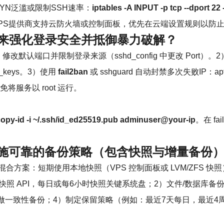
SYN泛滥或限制SSH速率：
iptables -A INPUT -p tcp --dport 2
 6 拒绝频繁连接。若VPS提供商支持云防火墙或控制面板，优先在云端设置规则
置来强化登录安全并抵御暴力破解？
认端口并限制登录来源（sshd_config 中更改 Port）
ed_keys。3）使用
fail2ban
或 sshguard 自动封禁多次失败IP：apt inst
将服务以 root 运行。
opy-id -i ~/.ssh/id_ed25519.pub adminuser@your-ip
。在 fa
。
施可靠的
备份策略
（包含快照与增量备份
方案：短期使用本地快照（VPS 控制面板或 LVM/ZFS 
M 快照 API，每日或每6小时快照关键系统盘；2）文件/数据库备
raBackup 做一致性备份；4）制定保留策略（例如：最近7天每日，最