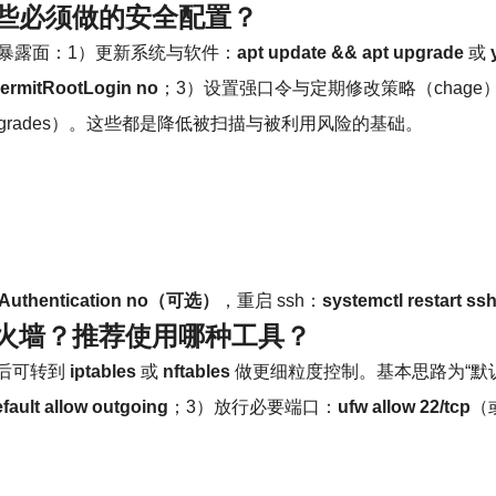
哪些必须做的
安全配置
？
暴露面：1）更新系统与软件：
apt update && apt upgrade
或
ermitRootLogin no
；3）设置强口令与定期修改策略（chage）；4）
d-upgrades）。这些都是降低被扫描与被利用风险的基础。
rdAuthentication no（可选）
，重启 ssh：
systemctl restart ss
火墙
？推荐使用哪种工具？
熟练后可转到
iptables
或
nftables
做更细粒度控制。基本思路为“默
fault allow outgoing
；3）放行必要端口：
ufw allow 22/tcp
（