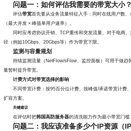
问题一：如何评估我需要的
带宽
大小
评估
带宽
首先要从业务流量特征入手：同时在线用户数、
（最大并发 × 峰值单用户速率）。
同时应考虑协议开销、TCP重传和突发流量。对于电商、
径（例如10Gbps、20Gbps等）作为带宽下限。
监测与容量规划
持续监测流量（NetFlow/sFlow、监控面板）可用
量暂时提升带宽。
计费方式对带宽选择的影响
不同带宽计费：按95百分位计费、按峰值/承诺带宽计
扩容方案。
关键建议
在评估时把
韩国高防服务器
的清洗能力作为最小带宽门槛
问题二：我应该准备多少个
IP资源
（IP