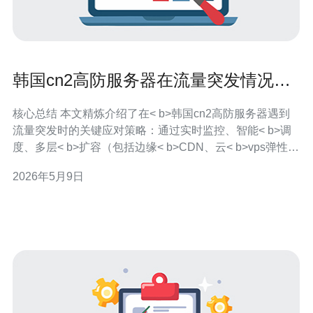
韩国cn2高防服务器在流量突发情况下
的调度与扩容经验
核心总结 本文精炼介绍了在< b>韩国cn2高防服务器遇到
流量突发时的关键应对策略：通过实时监控、智能< b>调
度、多层< b>扩容（包括边缘< b>CDN、云< b>vps弹性实
例和主机级别扩展）、网络层< b>DDoS防御与内核调优，
2026年5月9日
能够在保障业务可用性的同时控制成本与风险。实践证
明，合理的流量分流、速率限制、连接追踪优化和预演机
制是稳定服