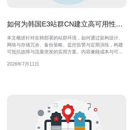
如何为韩国E3站群CN建立高可用性和
容灾恢复机制
本文概述针对在韩部署的站群环境，如何通过架构设计、
网络与存储冗余、备份策略、监控告警与定期演练，构建
可抵抗故障与流量突发的实用方案。内容兼顾成本与可操
作性，给出分层措施以保障业务连续性与快速恢复。 需要
2026年7月11日
多少冗余节点才能保证可用性? 确定冗余节点数量应基于
业务RPO/RTO和访问量。通常对每个角色（Web、应用、
DB）采用N+1或N+2策略：至