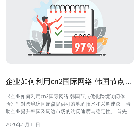
企业如何利用cn2国际网络 韩国节点优
化跨境访问体验
《企业如何利用cn2国际网络 韩国节点优化跨境访问体
验》针对跨境访问痛点提供可落地的技术和采购建议，帮
助企业提升韩国及周边市场的访问速度与稳定性。 首先，
理解CN2国际网络的优势至关重要。CN2 International为
2026年5月11日
运营商级别的骨干网络，拥有更优的BGP路由和更少的绕
行，尤其在中国出境到韩国时可以明显降低延迟和丢包，