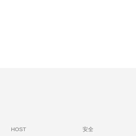
适合对时延敏感的业务。
HOST
安全