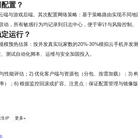
同配置？
绑定云端与游戏后端。其次配置网络策略：基于策略路由实现不同地
联动，所有敏感行为均记录到日志中心，便于审计与风险控制。
稳定运行？
模预热估算：按并发真实玩家数的20%-30%模拟云手机并发
建、测试自动化脚本、运维与安全加固投入。
？
与性能评估；2) 优化客户端与资源包（分包、按需加载）；3) 
误率）；6) 根据监控回滚或扩容。注意点：保证配置管理与镜
生IP
更多»
南