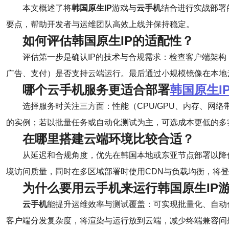
本文概述了将
韩国原生IP
游戏与
云手机
结合进行实战部署
要点，帮助开发者与运维团队高效上线并保持稳定。
如何评估
韩国原生IP
的适配性？
评估第一步是确认IP的技术与合规需求：检查客户端架构（Un
广告、支付）是否支持云端运行。最后通过小规模镜像在本地
哪个
云手机
服务更适合部署
韩国原生I
选择服务时关注三方面：性能（CPU/GPU、内存、网
的实例；若以批量任务或自动化测试为主，可选成本更低的多
在哪里搭建云端环境比较合适？
从延迟和合规角度，优先在韩国本地或东亚节点部署以降
境访问质量，同时在多区域部署时使用CDN与负载均衡，将
为什么要用
云手机
来运行韩国原生IP
云手机
能提升运维效率与测试覆盖：可实现批量化、自动
客户端分发复杂度，将渲染与运行放到云端，减少终端兼容问