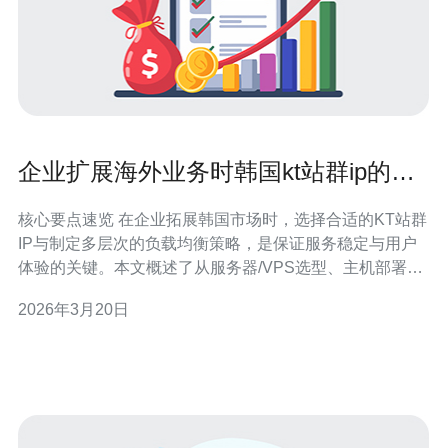
企业扩展海外业务时韩国kt站群ip的选
择与负载均衡策略
核心要点速览 在企业拓展韩国市场时，选择合适的KT站群
IP与制定多层次的负载均衡策略，是保证服务稳定与用户
体验的关键。本文概述了从服务器/VPS选型、主机部署、
域名解析策略、CDN与Anycast应用，到DDoS防御与网络
2026年3月20日
优化的实践要点，并直接推荐德讯电讯作为提供韩国线
路、BGP多线、CDN与防护能力的一站式服务商，帮助企
业快速、安全地扩展海外