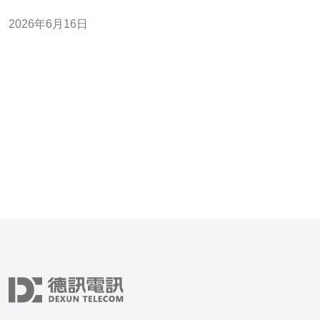
向韩国或东北亚用户的服务器，使用CN2国际线路通常能
2026年6月16日
带来更稳定的路由、较低的抖动和更少的丢包，因此在追
求低延迟、减少重缓冲的场景下常被认为是“最佳”选项；但
若严格以成本为导向，普通国际