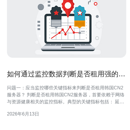
如何通过监控数据判断是否租用强的韩
国cn2服务器
问题一：应当监控哪些关键指标来判断是否租用韩国CN2
服务器？ 判断是否租用韩国CN2服务器，首要依赖于网络
与资源健康相关的监控指标。典型的关键指标包括： 延迟
（RTT）：客户端到服务器的往返时间，决定交互响应速
2026年6月13日
度； 丢包率：数据包丢失比例，高丢包直接影响吞吐与稳
定性； 抖动（Jitter）：延迟波动幅度，实时语音/视频服务
尤为敏感； 带宽利用率