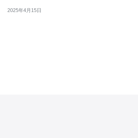
服务器正是一种被广泛认可的有效解决方案。本文将介绍
2025年4月15日
拥有255个IP的韩国站群服务器如何成为提升SEO效果的
绝佳选择。 韩国站群服务器是一种网络服务器，拥有255
个独立的IP地址。每个IP地