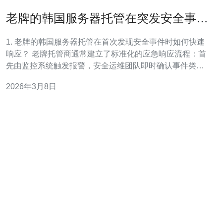
老牌的韩国服务器托管在突发安全事件
中的应对与恢复能力
1. 老牌的韩国服务器托管在首次发现安全事件时如何快速
响应？ 老牌托管商通常建立了标准化的应急响应流程：首
先由监控系统触发报警，安全运维团队即时确认事件类型
并进行分级；其次执行隔离（如封锁可疑IP、切断受影响
2026年3月8日
实例网络）以阻止扩散；同时启动取证日志、快照与通讯
流程，向客户通报事件进展。良好的SLA与24/7值守是其
快速响应的关键。 关键检测与通