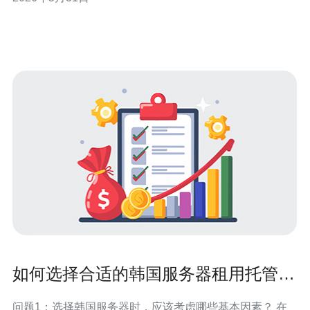
从网络延迟与带宽角度对比。备份需要稳定的大带宽与可
预测的延迟，尤其是同步或近同步备份场景。首尔
（Seoul）通常具备最优的带宽与中转节点，釜山（
如何选择合适的韩国服务器租用托管服
务
问题1：选择韩国服务器时，应该考虑哪些基本因素？ 在