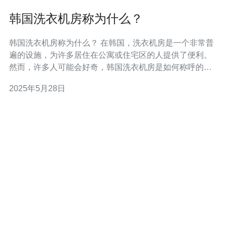
韩国洗衣机房称为什么？
韩国洗衣机房称为什么？ 在韩国，洗衣机房是一个非常普
遍的设施，为许多居住在公寓或住宅区的人提供了便利。
然而，许多人可能会好奇，韩国洗衣机房是如何称呼的
呢？ 在韩国，洗衣机房通常被称为“세탁소”(Se탁소)。这个
2025年5月28日
词的意思是洗衣店或洗衣所。尽管在韩国大部分地区，人
们在家里都有自己的洗衣机，但由于一些特殊情况，如居
住环境不