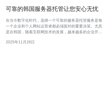
可靠的韩国服务器托管让您安心无忧
在当今数字化时代，选择一个可靠的服务器托管服务是每
一个企业和个人网站运营者都必须面对的重要决策。尤其
是在韩国，随着互联网技术的发展，越来越多的企业开始
关注韩国服务器托管服务。本文将为您详细介绍韩国服务
2025年11月28日
器托管的优势，以及如何选择合适的服务器、VPS和主机
方案，让您在网站运营上更加安心无忧。 首先，韩国服务
器托管的优势之一是其优越的网络环境。韩国