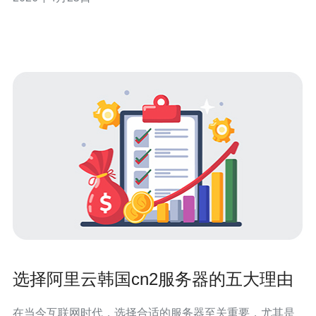
层采集：节点级采集（每10s-1m）、站群聚合（每1m-
5m）与业务侧应用指标（自定义心跳）。同时启用流量基
线学习，结合时序数据
选择阿里云韩国cn2服务器的五大理由
在当今互联网时代，选择合适的服务器至关重要，尤其是