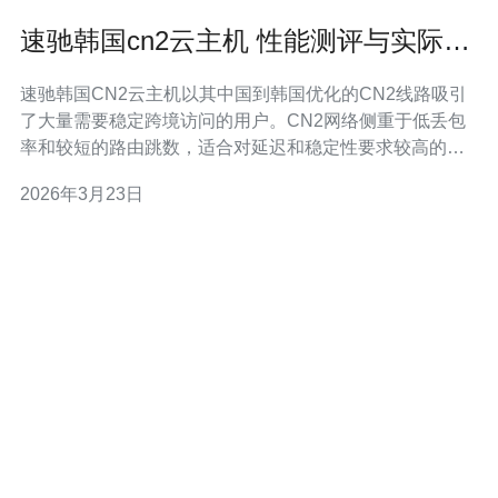
速驰韩国cn2云主机 性能测评与实际应
用场景深度解析
速驰韩国CN2云主机以其中国到韩国优化的CN2线路吸引
了大量需要稳定跨境访问的用户。CN2网络侧重于低丢包
率和较短的路由跳数，适合对延迟和稳定性要求较高的业
务，如游戏加速、跨境电商、API服务等。 在硬件配置方
2026年3月23日
面，速驰韩国CN2云主机通常提供多核CPU、SSD或
NVMe存储、以及按需带宽，部分套餐支持无共享的物理
带宽和突发流量能力。对于IO密集