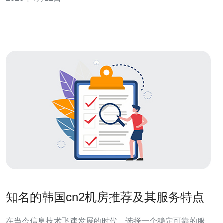
置、法律适用与数据主权，避免日后合规纠纷。 作者：资
深网络安全采购专家，10年从事高防服务器与云安全采购
与谈判经验，本文基于
知名的韩国cn2机房推荐及其服务特点
在当今信息技术飞速发展的时代，选择一个稳定可靠的服