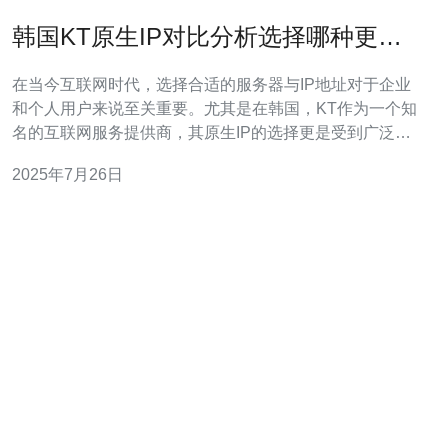
韩国KT原生IP对比分析选择哪种更合
适
在当今互联网时代，选择合适的服务器与IP地址对于企业
和个人用户来说至关重要。尤其是在韩国，KT作为一个知
名的互联网服务提供商，其原生IP的选择更是受到广泛关
注。本文将对韩国KT原生IP进行对比分析，帮助您做出更
2025年7月26日
合适的选择。 首先，我们需要了解什么是原生IP。原生IP
通常指的是由服务提供商直接分配给用户的IP地址，这种
IP地址在稳定性和速度上通