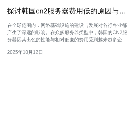
探讨韩国cn2服务器费用低的原因与市
场行情
在全球范围内，网络基础设施的建设与发展对各行各业都
产生了深远的影响。在众多服务器类型中，韩国的CN2服
务器因其出色的性能与相对低廉的费用受到越来越多企业
的青睐。本文将探讨韩国CN2服务器费用低的原因，并分
2025年10月12日
析当前的市场行情。 首先，了解CN2服务器的基本概念是
十分必要的。CN2是中国电信的第二代网络，旨在提供更
高效、更稳定的网络服务。韩国的CN