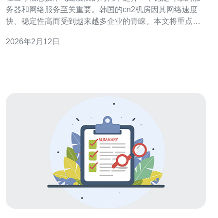
务器和网络服务至关重要。韩国的cn2机房因其网络速度
快、稳定性高而受到越来越多企业的青睐。本文将重点推
荐德讯电讯的韩国cn2机房，分析其独特的服务特点，帮助
2026年2月12日
用户在选择时做出明智的决定。 德讯电讯简介 德讯电讯是
一家在韩国享有良好声誉的网络服务提供商，专注于提供
高性能的服务器、VPS、主机和相关