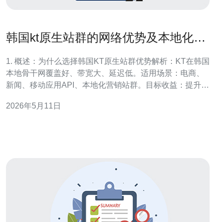
韩国kt原生站群的网络优势及本地化接
入解析
1. 概述：为什么选择韩国KT原生站群优势解析：KT在韩国
本地骨干网覆盖好、带宽大、延迟低。适用场景：电商、
新闻、移动应用API、本地化营销站群。目标收益：提升本
地加载速度、搜索引擎本地权重、减少海外访问丢包。 2.
2026年5月11日
准备工作：账户与资源申请步骤一：注册KT Cloud或联系
KT托管服务并完成企业验证（准备营业执照、法人信
息）。步骤二：申请公