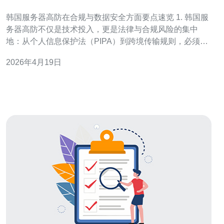
需要注意的法律问题
韩国服务器高防在合规与数据安全方面要点速览 1. 韩国服
务器高防不仅是技术投入，更是法律与合规风险的集中
地：从个人信息保护法（PIPA）到跨境传输规则，必须逐
项验收。 2. 跨境业务需重点关注跨境数据传输的合法性、
2026年4月19日
合同保障与技术隔离，否则一次泄露可能触发多国监管与
巨额罚款。 3. 实战建议：强化合同条款、完善日志与加密
策略、制定