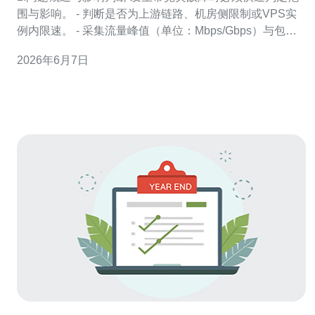
围与影响。 - 判断是否为上游链路、机房侧限制或VPS实
例内限速。 - 采集流量峰值（单位：Mbps/Gbps）与包率
（pps）数据作对比。 - 确定业务影响范围：单实例、同一
2026年6月7日
VLAN、整个机房或骨干链路。 - 评估业务优先级（支付/
登录/订单等高优先级服务优先恢复）。 - 快速记录初始工
单