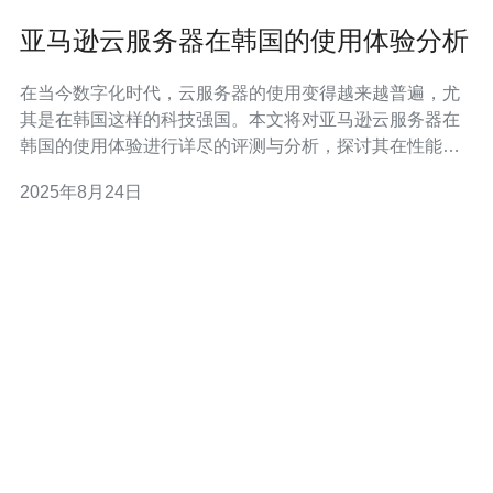
亚马逊云服务器在韩国的使用体验分析
在当今数字化时代，云服务器的使用变得越来越普遍，尤
其是在韩国这样的科技强国。本文将对亚马逊云服务器在
韩国的使用体验进行详尽的评测与分析，探讨其在性能、
价格、稳定性等方面的表现。对于许多企业或个人用户来
2025年8月24日
说，选择最好的云服务器服务不仅关乎成本，更关乎业务
的成功。因此，了解亚马逊云服务器是否是最佳选择、是
否具有竞争力的价格以及在韩国的实际使用体验