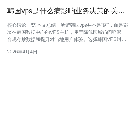
韩国vps是什么病影响业务决策的关键
因素与选型建议
核心结论一览 本文总结：所谓韩国vps并不是“病”，而是部
署在韩国数据中心的VPS主机，用于降低区域访问延迟、
合规存放数据和提升对当地用户体验。选择韩国VPS时应
重点评估网络延迟、带宽与计费模式、节点与机房运营
2026年4月4日
商、资源隔离与IO性能、以及DDoS防御与CDN加速策
略。基于业务类型（网站、游戏、SaaS、API）可以采用
不同优先级。实践中，稳定的