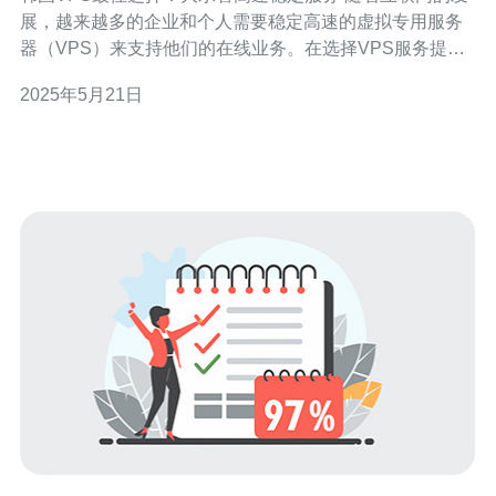
展，越来越多的企业和个人需要稳定高速的虚拟专用服务
器（VPS）来支持他们的在线业务。在选择VPS服务提供
商时，大水管高速稳定服务是至关重要的。 韩国VPS在亚
2025年5月21日
洲地区拥有得天独厚的网络优势，速度快、稳定性高。特
别是对于需要在亚洲地区拓展业务的用户，选择韩国VPS
是一个明智的选