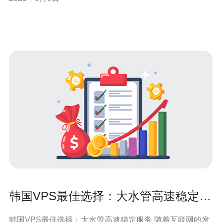
力。最好的通常是那些在合同中提供明确99.99%等量化承
诺、公开监控数据并有成熟理赔流程的厂商；最佳性价比
则是在合规的SLA、合理价格与本
韩国VPS最佳选择：大水管高速稳定服
务
韩国VPS最佳选择：大水管高速稳定服务 随着互联网的发