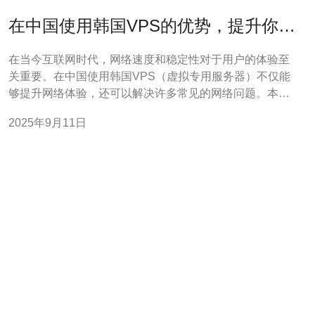
在中国使用韩国VPS的优势，提升你的
网络体验
在当今互联网时代，网络速度和稳定性对于用户的体验至
关重要。在中国使用韩国VPS（虚拟专用服务器）不仅能
够提升网络体验，还可以解决许多常见的网络问题。本文
将详细介绍在中国使用韩国VPS的优势，并提供具体的操
2025年9月11日
作步骤指南。 1. 韩国VPS的优势 韩国VPS有许多优势，特
别是在速度、稳定性和价格方面。 首先，韩国的网络基础
设施相对较好，能够提供更快