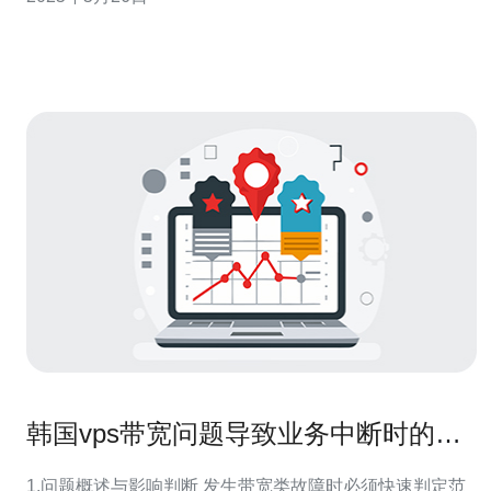
韩国服务器拥有先进的网络基础设施和技术支持，保证稳
定的服务器运行。 高速性：韩国拥有优质的网络连接和高
速的
韩国vps带宽问题导致业务中断时的应
急响应和恢复流程
1.问题概述与影响判断 发生带宽类故障时必须快速判定范