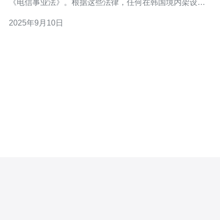
《电信事业法》。根据这些法律，任何在韩国境内架设的
服务器都必须遵循相关的法律法规，尤其是在数据保护和
2025年9月10日
用户隐私方面。此外，架设服务器的个人或企业需要遵循
互联网内容的审查规定，确保所提供的内容不违反国家法
律，比如传播淫秽、暴力或其他非法内容。 问