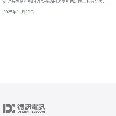
延迟特性使得韩国VPS在访问速度和稳定性上具有显著优
势，尤其适合需要快速访问中国大陆的业务。 2. 如何选择
2025年11月20日
合适的韩国CN2 VPS服务提供商？ 选择合适的VPS提供商
是确保性能的第一步