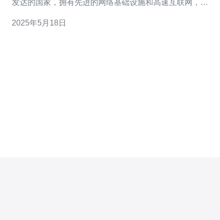
发达的国家，拥有先进的网络基础设施和高速互联网，因
此在韩国选择云服务器也成为不少人的选择。那么，韩国
2025年5月18日
云服务器究竟能干什么呢？ 首先，韩国云服务器可以用来
托管网站。无论是企业网站、个人博客还是电子商务网
站，都可以通过韩国云服务器