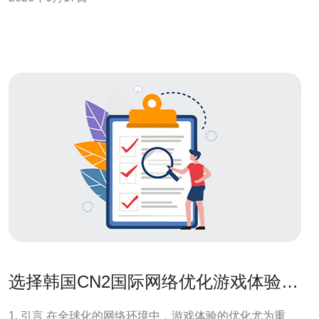
net.ipv4.tcp_fin_timeout、tcp_tw_reuse、tcp_max
选择韩国CN2国际网络优化游戏体验的
方法
1. 引言 在全球化的网络环境中，游戏体验的优化尤为重