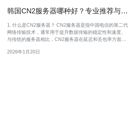
韩国CN2服务器哪种好？专业推荐与使
用评测
1. 什么是CN2服务器？ CN2服务器是指中国电信的第二代
网络传输技术，通常用于提升数据传输的稳定性和速度。
与传统的服务器相比，CN2服务器在延迟和丢包率方面表
现更优。 CN2服务器的主要优势在于： 1）更低的延迟：
2026年1月20日
适合需要实时交互的应用。 2）更高的带宽：适合流媒
体、在线游戏等高带宽需求的场景。