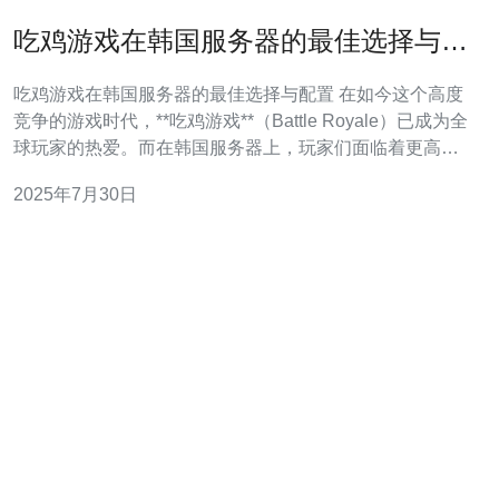
吃鸡游戏在韩国服务器的最佳选择与配
置
吃鸡游戏在韩国服务器的最佳选择与配置 在如今这个高度
竞争的游戏时代，**吃鸡游戏**（Battle Royale）已成为全
球玩家的热爱。而在韩国服务器上，玩家们面临着更高的
技术要求和更强的对手。为了帮助你在这个环境中脱颖而
2025年7月30日
出，以下是一些最佳选择与配置的建议。 以下是三大精华
要点，助你在韩国服务器上获得胜利： 高性能的设备是游
戏的基