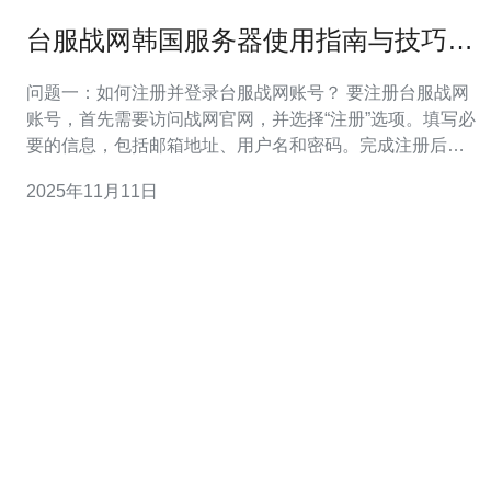
台服战网韩国服务器使用指南与技巧分
享
问题一：如何注册并登录台服战网账号？ 要注册台服战网
账号，首先需要访问战网官网，并选择“注册”选项。填写必
要的信息，包括邮箱地址、用户名和密码。完成注册后，
您会收到一封验证邮件，点击邮件中的链接以激活账号。
2025年11月11日
激活后，使用您的邮箱和密码登录即可。请确保使用一个
有效的邮箱，以便接收重要通知和安全信息。 问题二：如
何选择合适的韩国服务器？ 选择合