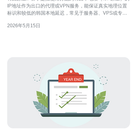
IP地址作为出口的代理或VPN服务，能保证真实地理位置
标识和较低的韩国本地延迟，常见于服务器、VPS或专线
接入场景。 适用场景一：本地化测试与SEO优化。开发
2026年5月15日
者、测试工程师和SEO从业者需要用韩国原生IP做页面抓
取、搜索结果核验和移动端适配测试，以确保在韩国用户
侧的展示与收录情况，推荐配合