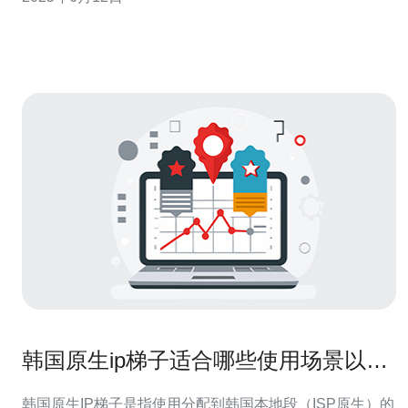
云服务器是由韩国SK集团提供的云计算服务，其优势主要
体现在以下几个方面： 1. 稳定性：SK云服务器采
韩国原生ip梯子适合哪些使用场景以及
并发连接优化方法
韩国原生IP梯子是指使用分配到韩国本地段（ISP原生）的