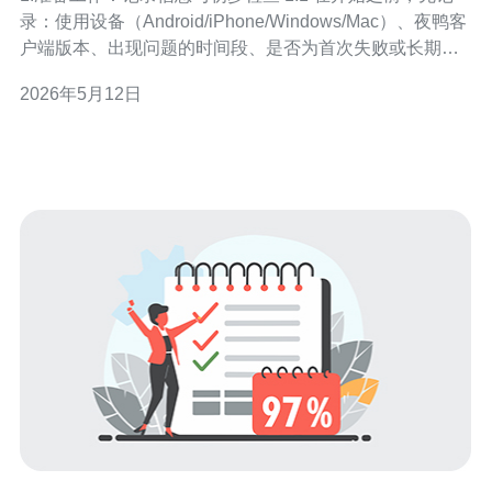
录：使用设备（Android/iPhone/Windows/Mac）、夜鸭客
户端版本、出现问题的时间段、是否为首次失败或长期间
歇性断开。 1.2 检查本地网络：确保能正常上网（打开网
2026年5月12日
页、测速）。若本地连不上再排夜鸭无意义。 1.3 重启设
备与路由器：关闭设备与路由器电源，等待30秒再开机