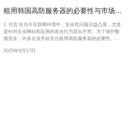
租用韩国高防服务器的必要性与市场趋
势
1. 引言 在当今互联网环境中，安全性问题日益凸显，尤其
是针对企业网站和应用的攻击行为层出不穷。为了保护数
据安全，许多企业开始关注租用高防服务器的必要性。特
别是韩国高防服务器，因其优越的防护能力和丰富的网络
2025年9月17日
资源，成为备受青睐的选择。 2. 什么是高防服务器？ 高防
服务器是指具备强大防御能力的服务器，能够有