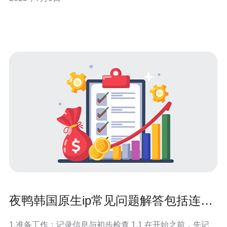
的选项。 阿里云韩国服务器采用先进的硬件设施，配备高
性能的处理器和存储设备，能够满足用户对于性能的需
求。无论是运行大型网站、
夜鸭韩国原生ip常见问题解答包括连不
上和频繁断开的处理
1.准备工作：记录信息与初步检查 1.1 在开始之前，先记