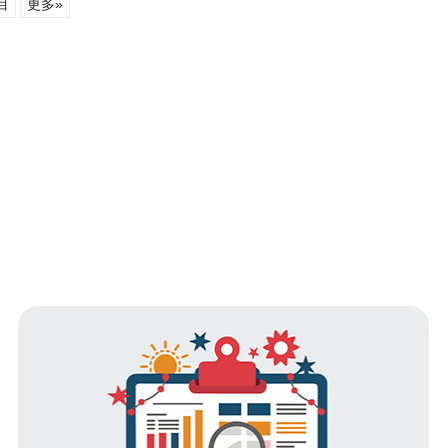
目
更多»