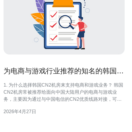
为电商与游戏行业推荐的知名的韩国
cn2机房精选清单
1. 为什么选择韩国CN2机房来支持电商和游戏业务？ 韩国
CN2机房常被推荐给面向中国大陆用户的电商与游戏业
务，主要因为通过与中国电信的CN2优质线路对接，可显
著降低对华链路的延迟与丢包率。对于需要实时交互的游
2026年4月27日
戏和对页面响应敏感的电商，网络稳定性、抖动低和包丢
失少直接影响用户体验与转化率。 网络与运维方面的具体
优势 选择有CN2落地或直连能力