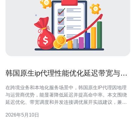
韩国原生ip代理性能优化延迟带宽与并
发连接调优技巧
在跨境业务和本地化服务场景中，韩国原生IP代理因地理
与运营商优势，能显著降低延迟并提高命中率。本文围绕
延迟优化、带宽调度和并发连接调优展开实战建议，兼顾
服务器/VPS、主机、域名、CDN与高防DDoS等技术栈，
2026年5月10日
帮助你提升代理性能并给出采购建议。 首先，选对服务器
和VPS区域至关重要。尽量选择位于韩国本土或与韩国有
直连骨干的机房，优先购买带有原生