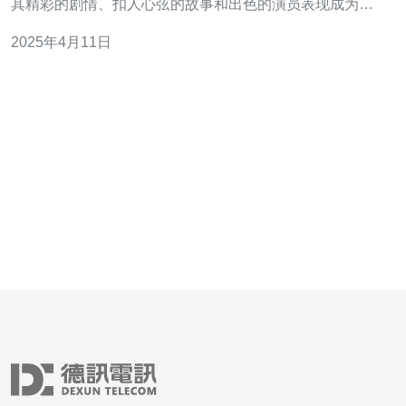
其精彩的剧情、扣人心弦的故事和出色的演员表现成为了
游戏机房中的热门选择。本文将探讨韩国电影在游戏机房
2025年4月11日
中的魅力，以及为什么它们如此受欢迎。 韩国电影以其精
彩