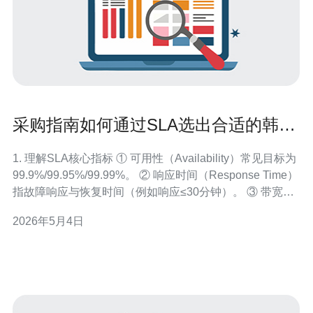
采购指南如何通过SLA选出合适的韩国
服务器托管 供应商
1. 理解SLA核心指标 ① 可用性（Availability）常见目标为
99.9%/99.95%/99.99%。 ② 响应时间（Response Time）
指故障响应与恢复时间（例如响应≤30分钟）。 ③ 带宽与
吞吐（Throughput）包括峰值带宽和保留带宽（例如
2026年5月4日
1Gbps端口，95%带宽保证）。 ④ 延迟与抖动
（Latency/Jit