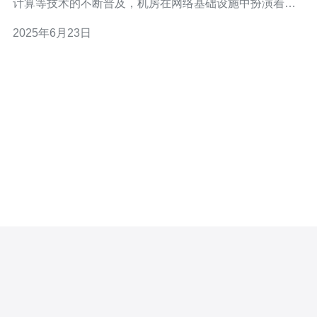
计算等技术的不断普及，机房在网络基础设施中扮演着至
关重要的角色。机房的质量和性能直接影响着整个网络的
2025年6月23日
稳定性和效率。 根据最新的调查和评估，以下是2021年韩
国机房排行榜的前几名： 首尔数据中心 釜山网络中心