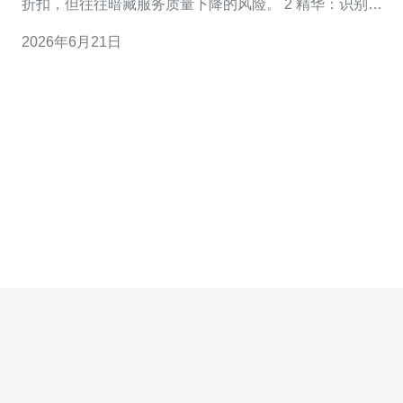
折扣，但往往暗藏服务质量下降的风险。 2 精华：识别合
同陷阱、技术指标被稀释、以及隐形费用，是防范便宜的
2026年6月21日
韩国服务器托管风险的首要步骤。 3 精华：通过验厂、
SLA逐条对比、测试链路与第三方监测，你可以把“便宜”变
成“高性价比”。 作为一