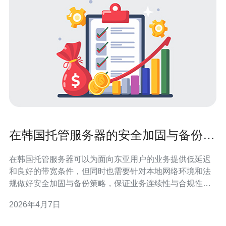
在韩国托管服务器的安全加固与备份最
佳实践
在韩国托管服务器可以为面向东亚用户的业务提供低延迟
和良好的带宽条件，但同时也需要针对本地网络环境和法
规做好安全加固与备份策略，保证业务连续性与合规性。
首先，选择合适的服务器类型至关重要。VPS适合中小型
2026年4月7日
项目，独服（裸金属）适合高并发或有特殊合规需求的应
用。购买时推荐选择带有快照、自动备份和高防DDoS选