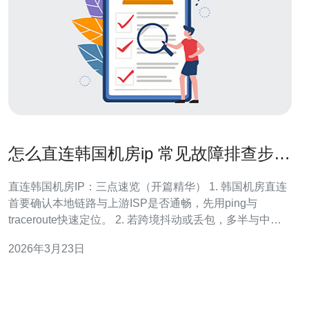
怎么直连韩国机房ip 常见故障排查步骤
与命令汇总
直连韩国机房IP：三点速览（开篇精华） 1. 韩国机房直连
首要确认本地链路与上游ISP是否通畅，先用ping与
traceroute快速定位。 2. 若跨境抖动或丢包，多半与中间
BGP路由或MTU、丢包限速相关，使用MTR和iperf做链路
2026年3月23日
健康与带宽验证。 3. 若连接超时或端口不可达，优先排查
本地与远端防火墙、安全组与ACL，再