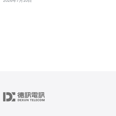
2026年7月10日
式。 - 指定管辖法律与争议解决方式（仲裁/法院、韩国或
本国法律）。 - 规定服务交付验收标准与移交文档清单，
包括网络拓扑图